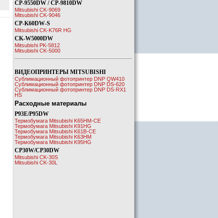
CP-9550DW / CP-9810DW
Mitsubishi CK-9069
Mitsubishi CK-9046
CP-K60DW-S
Mitsubishi CK-K76R HG
CK-W5000DW
Mitsubishi PK-5812
Mitsubishi CK-5000
ВИДЕОПРИНТЕРЫ MITSUBISHI
Cублимационный фотопринтер DNP QW410
Cублимационный фотопринтер DNP DS-620
Cублимационный фотопринтер DNP DS-RX1
HS
Расходные материалы
P93E/P95DW
Термобумага Mitsubishi K65HM-CE
Термобумага Mitsubishi K91HG
Термобумага Mitsubishi K61B-CE
Термобумага Mitsubishi K63HM
Термобумага Mitsubishi K95HG
CP30W/CP30DW
Mitsubishi CK-30S
Mitsubishi CK-30L
 и