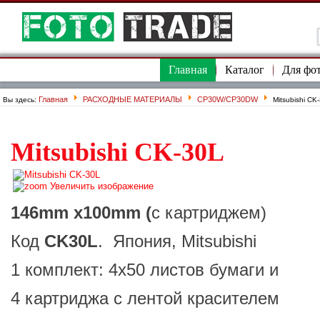
Главная
Каталог
Для фо
Главная
РАСХОДНЫЕ МАТЕРИАЛЫ
CP30W/CP30DW
Вы здесь:
Mitsubishi CK
Mitsubishi CK-30L
Увеличить изображение
146
mm х
100
mm
(
с картриджем)
Код
CK30L
. Япония, Mitsubishi
1 комплект: 4х50 листов бумаги и
4 картриджа с лентой красителем